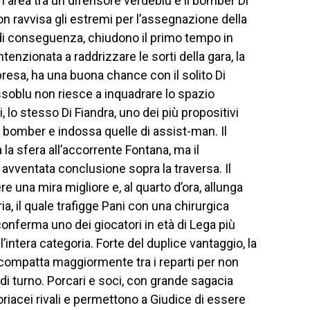
n area tra un difensore verdeblu e il bomber Di
 non ravvisa gli estremi per l’assegnazione della
di conseguenza, chiudono il primo tempo in
enzionata a raddrizzare le sorti della gara, la
presa, ha una buona chance con il solito Di
ossoblu non riesce a inquadrare lo spazio
i, lo stesso Di Fiandra, uno dei più propositivi
 di bomber e indossa quelle di assist-man. Il
a sfera all’accorrente Fontana, ma il
avventata conclusione sopra la traversa. Il
re una mira migliore e, al quarto d’ora, allunga
a, il quale trafigge Pani con una chirurgica
 conferma uno dei giocatori in età di Lega più
l’intera categoria. Forte del duplice vantaggio, la
compatta maggiormente tra i reparti per non
i di turno. Porcari e soci, con grande sagacia
coriacei rivali e permettono a Giudice di essere