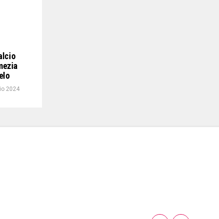
alcio
mezia
elo
io 2024