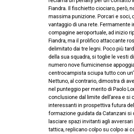
reclama un penalty per un contatto i
Fiandra. Il fischietto ciociaro, però,
massima punizione. Porcari e soci, 
vantaggio di una rete. Fermamente int
compagine aeroportuale, ad inizio ri
Fiandra, ma il prolifico attaccante r
delimitato dai tre legni. Poco più tard
della sua squadra, si toglie le vesti
numero nove fiumicinense appoggia l
centrocampista sciupa tutto con un’ 
Nettuno, al contrario, dimostra di ave
nel punteggio per merito di Paolo Lori
conclusione dal limite dell’area e si
interessanti in prospettiva futura del
formazione guidata da Catanzani si 
lasciare spazi invitanti agli avversar
tattica, replicano colpo su colpo ai 