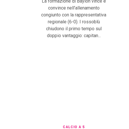
La formazione di Baylon vince e
convince nell’allenamento
congiunto con la rappresentativa
regionale (6-0). I rossoblù
chiudono il primo tempo sul
doppio vantaggio: capitan...
CALCIO A 5