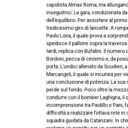
capolista Almas Roma, ma allungano
inseguitrici. La gara, condizionata d
dell’equilibrio. Per assistere al pri
tredicesimo giro di lancette. A rompe
Paolo Loria, il quale prova a sorpren
spedisce il pallone sopra la traversa
tardi, replica con Bufalini. Il numero
Bordoni, pecca di cinismo e, da posi
porta. L’undici allenato da Scudieri,
Marcangeli, il quale si incunea per vi
una conclusione di potenza. La sua sce
perde sul fondo. Poco oltre la mezzor
condurre con il bomber Laghigna, il 
incomprensione tra Paolillo e Pani, f
difficoltà a realizzare l’ottava rete 
squadra guidata da Catanzani. In chiu