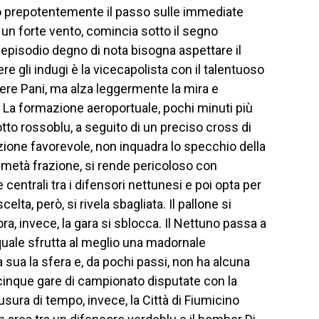
 prepotentemente il passo sulle immediate
a un forte vento, comincia sotto il segno
mo episodio degno di nota bisogna aspettare il
re gli indugi è la vicecapolista con il talentuoso
dere Pani, ma alza leggermente la mira e
. La formazione aeroportuale, pochi minuti più
 otto rossoblu, a seguito di un preciso cross di
zione favorevole, non inquadra lo specchio della
 a metà frazione, si rende pericoloso con
e centrali tra i difensori nettunesi e poi opta per
lta, però, si rivela sbagliata. Il pallone si
a, invece, la gara si sblocca. Il Nettuno passa a
quale sfrutta al meglio una madornale
a sua la sfera e, da pochi passi, non ha alcuna
in cinque gare di campionato disputate con la
sura di tempo, invece, la Città di Fiumicino