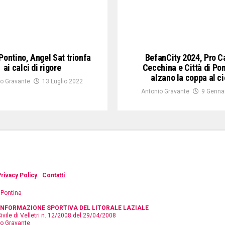
Pontino, Angel Sat trionfa
BefanCity 2024, Pro C
ai calci di rigore
Cecchina e Città di Po
alzano la coppa al ci
o Gravante
13 Luglio 2022
Antonio Gravante
9 Genna
rivacy Policy
Contatti
 Pontina
'INFORMAZIONE SPORTIVA DEL LITORALE LAZIALE
ivile di Velletri n. 12/2008 del 29/04/2008
io Gravante