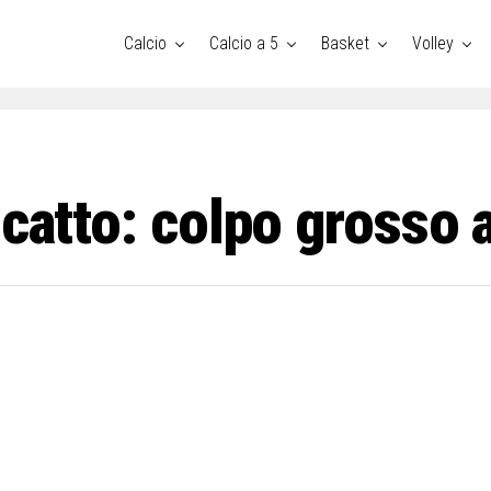
Exit mobile version
Calcio
Calcio a 5
Basket
Volley
scatto: colpo grosso 