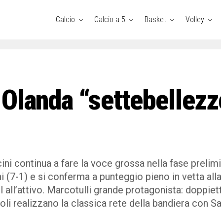
Exit mobile version
Calcio
Calcio a 5
Basket
Volley
Olanda “settebellezze
ni continua a fare la voce grossa nella fase prelim
 (7-1) e si conferma a punteggio pieno in vetta alla
l all’attivo. Marcotulli grande protagonista: doppiett
i realizzano la classica rete della bandiera con Salu