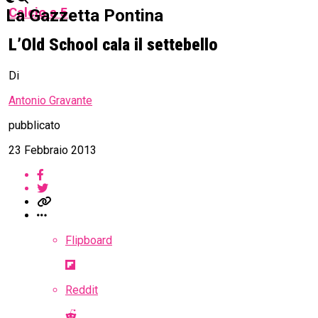
Calcio a 5
La Gazzetta Pontina
L’Old School cala il settebello
Di
Antonio Gravante
pubblicato
23 Febbraio 2013
Flipboard
Reddit