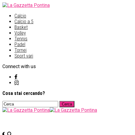
Calcio
Calcio a 5
Basket
Volley
Tennis
Padel
Tornei
Sport vari
Connect with us
Cosa stai cercando?