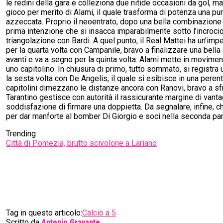
le redini della gara e colleziona due nitide occasioni da gol, 
gioco per merito di Alami, il quale trasforma di potenza una pun
azzeccata. Proprio il neoentrato, dopo una bella combinazione con 
prima intenzione che si insacca imparabilmente sotto l’incrocio 
triangolazione con Bardi. A quel punto, il Real Mattei ha un’imp
per la quarta volta con Campanile, bravo a finalizzare una bella
avanti e va a segno per la quinta volta: Alami mette in moviment
uno capitolino. In chiusura di primo, tutto sommato, si registra
la sesta volta con De Angelis, il quale si esibisce in una perento
capitolini dimezzano le distanze ancora con Ranovi, bravo a sf
Tarantino gestisce con autorità il rassicurante margine di vanta
soddisfazione di firmare una doppietta. Da segnalare, infine, ch
per dar manforte al bomber Di Giorgio e soci nella seconda par
Trending
Città di Pomezia, brutto scivolone a Lariano
Tag in questo articolo:
Calcio a 5
Scritto da
Antonio Gravante