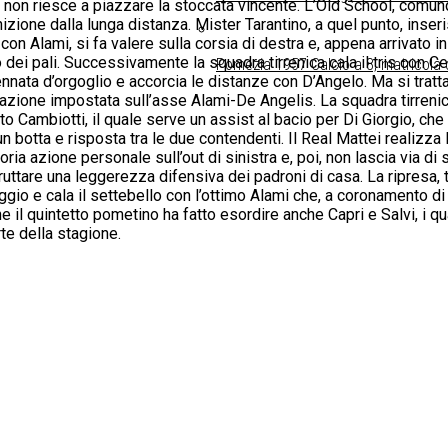
ma non riesce a piazzare la stoccata vincente. L’Old School, comu
izione dalla lunga distanza. Mister Tarantino, a quel punto, inser
Alami, si fa valere sulla corsia di destra e, appena arrivato in zo
dei pali. Successivamente la squadra tirrenica cala il tris con Ce
Pomezia 1957 Calcio a 8, matricola 
ennata d’orgoglio e accorcia le distanze con D’Angelo. Ma si tratta
 azione impostata sull’asse Alami-De Angelis. La squadra tirrenic
o Cambiotti, il quale serve un assist al bacio per Di Giorgio, che 
 un botta e risposta tra le due contendenti. Il Real Mattei realizz
ria azione personale sull’out di sinistra e, poi, non lascia via di 
ruttare una leggerezza difensiva dei padroni di casa. La ripresa,
ggio e cala il settebello con l’ottimo Alami che, a coronamento di
e il quintetto pometino ha fatto esordire anche Capri e Salvi, i qu
te della stagione.