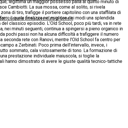
nque, legittima un maggior possesso palla al quinto minuto di
isce Cambiotti. La sua mossa, come al solito, si rivela
na di tiro, trafigge il portiere capitolino con una staffilata di
faro, il quale finalizza nel migliore dei modi una splendida
doc: buona la prima avventura in Serie A
 del classico episodio. L’Old School, poco più tardi, va in rete
a, nei minuti seguenti, continua a spingersi a pieno organico in
da pochi passi non ha alcuna difficoltà a trafiggere il numero
a la seconda rete con Ranovi, mentre l’Old School fa centro per
scampo a Zerbinati. Poco prima dell’intervallo, invece, i
 tutto sommato, cala vistosamente di tono. La formazione di
 una prestazione individuale maiuscola, si toglie la
ali hanno dimostrato di avere le giuste qualità tecnico-tattiche