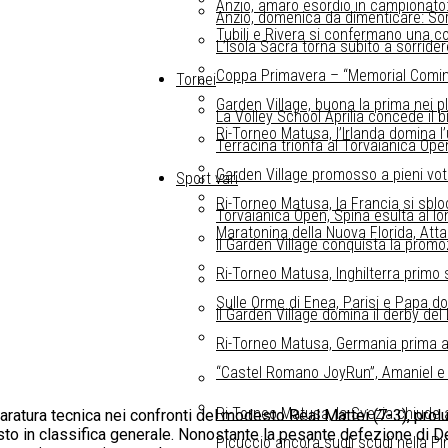
Anzio, amaro esordio in campionato: i
Anzio, domenica da dimenticare: Sor
Tubili e Rivera si confermano una cop
L’Isola Sacra torna subito a sorride
Coppa Primavera – “Memorial Comin”, 
Tornei
Garden Village, buona la prima nei p
La Volley School Aprilia concede il b
Ri-Torneo Matusa, l’Irlanda domina 
Terracina trionfa al Torvaianica Open
Garden Village promosso a pieni voti 
Sport vari
Ri-Torneo Matusa, la Francia si sbloc
Torvaianica Open, Spina esulta al long
Maratonina della Nuova Florida, Attan
Il Garden Village conquista la promo
Ri-Torneo Matusa, Inghilterra primo 
Sulle Orme di Enea, Parisi e Papa do
Il Garden Village domina il derby del
Ri-Torneo Matusa, Germania prima a
“Castel Romano JoyRun”, Amaniel e S
Ri-Torneo Matusa, la Svezia chiude a
atura tecnica nei confronti del modesto Real Mattei (7-3), prolunga
posto in classifica generale. Nonostante la pesante defezione di 
Picuccio ancora sugli scudi nella P