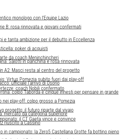
entico monologo con l’Equipe Lazio
erie B: rosa rinnovata e giovani confermati
pi e tanta ambizione per il debutto in Eccellenza
ticella: poker di acquisti
parte da coach Meninchincheri
gina: Salotti in panchina e rosa rinnovata
in A2: Masci resta al centro del progetto
s: Virtus Pomezia subito fuori dai play-off
co: ufficiale l’arrivo di Osorio
certezze: coach Nobili confermato
tina: colpo Taborda e cinque innesti per pensare in grande
o nei play-off: colpo grosso a Pomezia
 progetto: il futuro riparte dal vivaio
ssa: mercato da categoria superiore
mpionato: il CT Gaeta vince e convince
tz riuscito a Cassino
o in campionato: la Zero5 Castellana Grotte fa bottino pieno