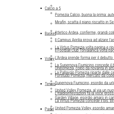
Calcio a 5
Pomezia Calcio, buona la prima: aut
Mirafin, scatta il piano riscatto in S
Atletico Ardea, conferme, grandi col
Basket
Il Campus Aprilia prova ad alzare l’as
La Virtus Pomezia volta pagina e ri
Il Football Club Torvaianica volta pa
L’Ardea prende forma per il debutto 
Volley
La Supernova Fiumicino concede il bi
Unipomezia, colpo da novanta in attac
La Pallavolo Pomezia riparte dalle 
Fortitudo Pomezia, mercato da coper
Supernova Fiumicino, esordio da url
Tennis
United Volley Pomezia, al via un nuovo
L’Italdisinfestazioni fa la voce gro
Garden Village, esordio amaro in ca
La Virtus Pomezia concede il bis: bli
United Pomezia Volley, esordio amar
Padel