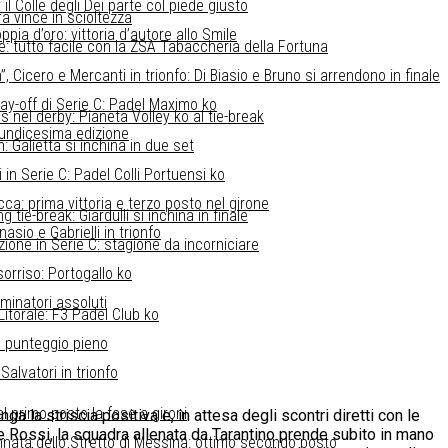
l Colle degli Dei parte col piede giusto
a vince in scioltezza
pia d’oro: vittoria d’autore allo Smile
re: tutto facile con la ZSA Tabaccheria della Fortuna
Cicero e Mercanti in trionfo: Di Biasio e Bruno si arrendono in finale
lay-off di Serie C: Padel Maximo ko
is nel derby: Pianeta Volley ko al tie-break
l’undicesima edizione
: Galietta si inchina in due set
in Serie C: Padel Colli Portuensi ko
ca: prima vittoria e terzo posto nel girone
 tie-break: Giardulli si inchina in finale
asio e Gabrielli in trionfo
zione in Serie C: stagione da incorniciare
sorriso: Portogallo ko
minatori assoluti
 Litorale: F3 Padel Club ko
 punteggio pieno
alvatori in trionfo
l primo posto la fase a gironi
 la striscia positiva e, in attesa degli scontri diretti con le
De Rossi, la squadra allenata da Tarantino prende subito in mano
innata dello Stretto di Messina: ottimo secondo posto