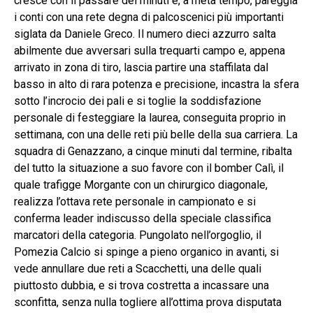
cresce con il passare dei minuti e, a metà tempo, pareggia
i conti con una rete degna di palcoscenici più importanti
siglata da Daniele Greco. Il numero dieci azzurro salta
abilmente due avversari sulla trequarti campo e, appena
arrivato in zona di tiro, lascia partire una staffilata dal
basso in alto di rara potenza e precisione, incastra la sfera
sotto l’incrocio dei pali e si toglie la soddisfazione
personale di festeggiare la laurea, conseguita proprio in
settimana, con una delle reti più belle della sua carriera. La
squadra di Genazzano, a cinque minuti dal termine, ribalta
del tutto la situazione a suo favore con il bomber Calì, il
quale trafigge Morgante con un chirurgico diagonale,
realizza l’ottava rete personale in campionato e si
conferma leader indiscusso della speciale classifica
marcatori della categoria. Pungolato nell’orgoglio, il
Pomezia Calcio si spinge a pieno organico in avanti, si
vede annullare due reti a Scacchetti, una delle quali
piuttosto dubbia, e si trova costretta a incassare una
sconfitta, senza nulla togliere all’ottima prova disputata