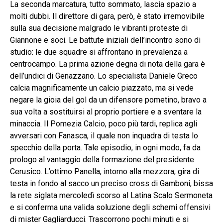
La seconda marcatura, tutto sommato, lascia spazio a
molti dubbi. Il direttore di gara, però, è stato irremovibile
sulla sua decisione malgrado le vibranti proteste di
Giannone e soci. Le battute iniziali dell’incontro sono di
studio: le due squadre si affrontano in prevalenza a
centrocampo. La prima azione degna di nota della gara è
dell’undici di Genazzano. Lo specialista Daniele Greco
calcia magnificamente un calcio piazzato, ma si vede
negare la gioia del gol da un difensore pometino, bravo a
sua volta a sostituirsi al proprio portiere e a sventare la
minaccia. Il Pomezia Calcio, poco più tardi, replica agli
avversari con Fanasca, il quale non inquadra di testa lo
specchio della porta. Tale episodio, in ogni modo, fa da
prologo al vantaggio della formazione del presidente
Cerusico. L’ottimo Panella, intorno alla mezzora, gira di
testa in fondo al sacco un preciso cross di Gamboni, bissa
la rete siglata mercoledì scorso al Latina Scalo Sermoneta
e si conferma una valida soluzione degli schemi offensivi
di mister Gagliarducci. Trascorrono pochi minuti e si