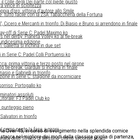
l Colle degli Dei parte col piede giusto
a vince in scioltezza
pia d’oro: vittoria d’autore allo Smile
re: tutto facile con la ZSA Tabaccheria della Fortuna
Cicero e Mercanti in trionfo: Di Biasio e Bruno si arrendono in finale
lay-off di Serie C: Padel Maximo ko
is nel derby: Pianeta Volley ko al tie-break
l’undicesima edizione
: Galietta si inchina in due set
in Serie C: Padel Colli Portuensi ko
ca: prima vittoria e terzo posto nel girone
 tie-break: Giardulli si inchina in finale
asio e Gabrielli in trionfo
zione in Serie C: stagione da incorniciare
sorriso: Portogallo ko
minatori assoluti
 Litorale: F3 Padel Club ko
 punteggio pieno
alvatori in trionfo
l primo posto la fase a gironi
goria Over 45, in corso di svolgimento nella splendida cornice
 stacca nel migliore dei modi dalla classica griglia di partenza,
innata dello Stretto di Messina: ottimo secondo posto