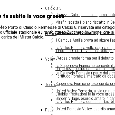
Calcio a 5
Pomezia Calcio, buona la prima: aut
 fa subito la voce grossa
Mirafin, scatta il piano riscatto in S
Trofeo Porto di Claudio, kermesse di Calcio 8, riservata alla cate
to ufficiale stagionale è il tanto atteso Zucchero & Limone, che si
Atletico Ardea, conferme, grandi col
Basket
 carica del Mister Calcio.
Il Campus Aprilia prova ad alzare l’as
La Virtus Pomezia volta pagina e ri
Il Football Club Torvaianica volta pa
L’Ardea prende forma per il debutto 
Volley
La Supernova Fiumicino concede il bi
Unipomezia, colpo da novanta in attac
La Pallavolo Pomezia riparte dalle 
Fortitudo Pomezia, mercato da coper
Supernova Fiumicino, esordio da url
Tennis
United Volley Pomezia, al via un nuovo
L’Italdisinfestazioni fa la voce gro
Garden Village, esordio amaro in ca
La Virtus Pomezia concede il bis: bli
United Pomezia Volley, esordio amar
Padel