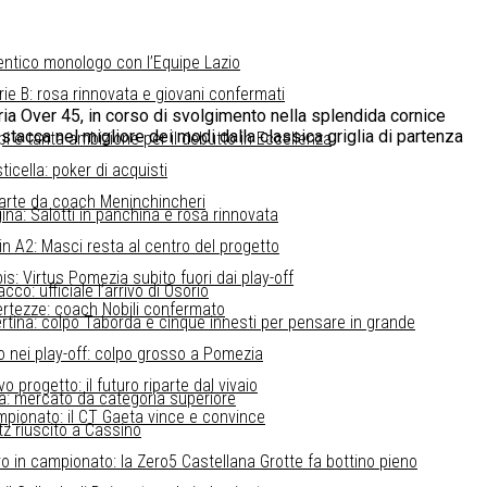
entico monologo con l’Equipe Lazio
erie B: rosa rinnovata e giovani confermati
goria Over 45, in corso di svolgimento nella splendida cornice
 stacca nel migliore dei modi dalla classica griglia di partenza
pi e tanta ambizione per il debutto in Eccellenza
ticella: poker di acquisti
parte da coach Meninchincheri
gina: Salotti in panchina e rosa rinnovata
in A2: Masci resta al centro del progetto
s: Virtus Pomezia subito fuori dai play-off
co: ufficiale l’arrivo di Osorio
certezze: coach Nobili confermato
tina: colpo Taborda e cinque innesti per pensare in grande
o nei play-off: colpo grosso a Pomezia
 progetto: il futuro riparte dal vivaio
ssa: mercato da categoria superiore
mpionato: il CT Gaeta vince e convince
tz riuscito a Cassino
o in campionato: la Zero5 Castellana Grotte fa bottino pieno