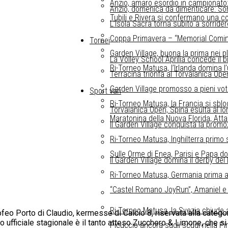
Anzio, amaro esordio in campionato: i
Anzio, domenica da dimenticare: Sor
Tubili e Rivera si confermano una cop
L’Isola Sacra torna subito a sorride
Coppa Primavera – “Memorial Comin”, 
Tornei
Garden Village, buona la prima nei p
La Volley School Aprilia concede il b
Ri-Torneo Matusa, l’Irlanda domina 
Terracina trionfa al Torvaianica Open
Garden Village promosso a pieni voti 
Sport vari
Ri-Torneo Matusa, la Francia si sbloc
Torvaianica Open, Spina esulta al long
Maratonina della Nuova Florida, Attan
Il Garden Village conquista la promo
Ri-Torneo Matusa, Inghilterra primo 
Sulle Orme di Enea, Parisi e Papa do
Il Garden Village domina il derby del
Ri-Torneo Matusa, Germania prima a
“Castel Romano JoyRun”, Amaniel e S
Ri-Torneo Matusa, la Svezia chiude a
Trofeo Porto di Claudio, kermesse di Calcio 8, riservata alla cate
o ufficiale stagionale è il tanto atteso Zucchero & Limone, che si
Picuccio ancora sugli scudi nella P