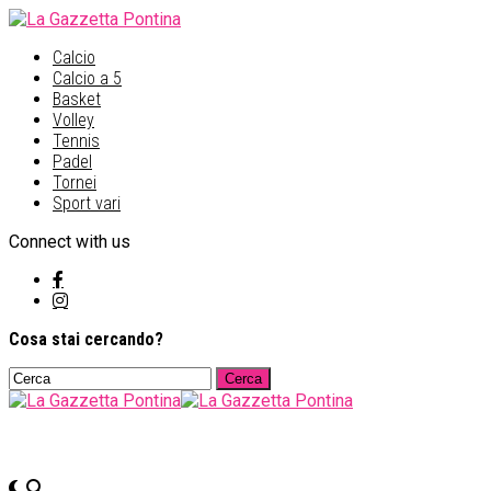
Calcio
Calcio a 5
Basket
Volley
Tennis
Padel
Tornei
Sport vari
Connect with us
Cosa stai cercando?