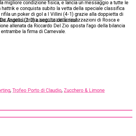
lla migliore condizione fisica, e lancia un messaggio a tutte le
n hattrik e conquista subito la vetta della speciale classifica
ila un poker di gol a I Villini (4-1) grazie alla doppietta di
doc: buona la prima avventura in Serie A
 De Angelis (2-0) a seguito delle realizzazioni di Rosca e
zione allenata da Riccardo Del Zio sposta l’ago della bilancia
o entrambe la firma di Carnevale.
rting
,
Trofeo Porto di Claudio
,
Zucchero & Limone