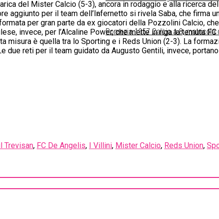
rica del Mister Calcio (5-3), ancora in rodaggio e alla ricerca de
re aggiunto per il team dell’Infernetto si rivela Saba, che firma u
rmata per gran parte da ex giocatori della Pozzolini Calcio, che rif
Pomezia 1957 Calcio a 8, matricola 
lese, invece, per l’Alcaline Power, che mette in riga la temuta FC
etta misura è quella tra lo Sporting e i Reds Union (2-3). La forma
Le due reti per il team guidato da Augusto Gentili, invece, portan
l Trevisan
,
FC De Angelis
,
I Villini
,
Mister Calcio
,
Reds Union
,
Spo