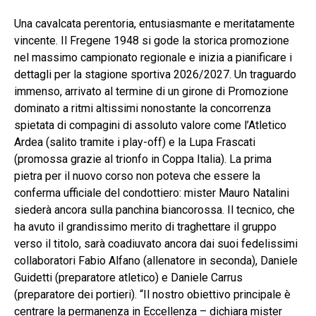
Una cavalcata perentoria, entusiasmante e meritatamente
vincente. Il Fregene 1948 si gode la storica promozione
nel massimo campionato regionale e inizia a pianificare i
dettagli per la stagione sportiva 2026/2027. Un traguardo
immenso, arrivato al termine di un girone di Promozione
dominato a ritmi altissimi nonostante la concorrenza
spietata di compagini di assoluto valore come l’Atletico
Ardea (salito tramite i play-off) e la Lupa Frascati
(promossa grazie al trionfo in Coppa Italia). La prima
pietra per il nuovo corso non poteva che essere la
conferma ufficiale del condottiero: mister Mauro Natalini
siederà ancora sulla panchina biancorossa. Il tecnico, che
ha avuto il grandissimo merito di traghettare il gruppo
verso il titolo, sarà coadiuvato ancora dai suoi fedelissimi
collaboratori Fabio Alfano (allenatore in seconda), Daniele
Guidetti (preparatore atletico) e Daniele Carrus
(preparatore dei portieri).
“Il nostro obiettivo principale è
centrare la permanenza in Eccellenza – dichiara mister