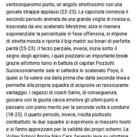
venticinquesimo punto, un angolo strettissimo con una
giocata strappa-applausi (22-25). La capolista comincia il
secondo periodo animata da una grande voglia di rivalsa e,
trascinata da uno scatenato Mestriner, alza in maniera
esponenziale la percentuale in fase offensiva, si impone
di stretta minuta e riporta il big-match sui binari di perfetta
parità (25-23). Il terzo parziale, invece, inizia sotto il
segno degli apriliani, i quali piazzano un importante break
grazie all’ottimo turno in battuta di capitan Pezzutti.
Successivamente sale in cattedra lo scatenato Poye, il
quale si fa valere sia dalla prima che dalla seconda linea e
permette alla propria squadra di acquisire un rassicurante
vantaggio. I ragazzi di coach Sarno, di conseguenza,
giocano con la giusta carica emotiva gli ultimi punti e
passano con pieno merito per la seconda volta a condurre
(18-25). Il quarto periodo, invece, risulta piuttosto
combattuto: le due squadre si esprimono ai massimi livelli
e si fanno apprezzare per la validità dei propri schemi. La
Volley School Aprilia Niko Cars, facendo leva su un’ottima