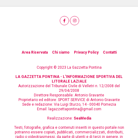
Area Riservata
Chi siamo
Privacy Policy
Contatti
Copyright © 2023 La Gazzetta Pontina
LA GAZZETTA PONTINA - L'INFORMAZIONE SPORTIVA DEL
LITORALE LAZIALE
Autorizzazione del Tribunale Civile di Velletri n. 12/2008 del
29/04/2008
Direttore Responsabile: Antonio Gravante
Proprietario ed editore: SPORT SERVICE di Antonio Gravante
Sede e redazione: Via Luigi Sturzo, 14 - 00040 Pomezia
Email:
lagazzettapontina@gmail.com
Realizzazione:
SeaMedia
Testi, fotografie, grafica e contenuti inseriti in questo portale non
potranno essere copiati, pubblicati, commercializzati, distribuiti,
radio o videotrasmessi, da parte di utenti e di terzi in genere, in