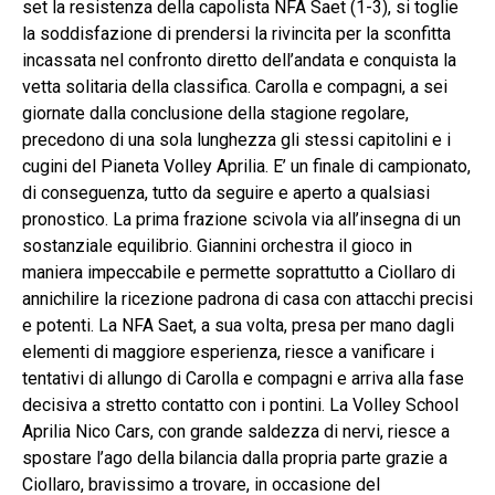
set la resistenza della capolista NFA Saet (1-3), si toglie
la soddisfazione di prendersi la rivincita per la sconfitta
incassata nel confronto diretto dell’andata e conquista la
vetta solitaria della classifica. Carolla e compagni, a sei
giornate dalla conclusione della stagione regolare,
precedono di una sola lunghezza gli stessi capitolini e i
cugini del Pianeta Volley Aprilia. E’ un finale di campionato,
di conseguenza, tutto da seguire e aperto a qualsiasi
pronostico. La prima frazione scivola via all’insegna di un
sostanziale equilibrio. Giannini orchestra il gioco in
maniera impeccabile e permette soprattutto a Ciollaro di
annichilire la ricezione padrona di casa con attacchi precisi
e potenti. La NFA Saet, a sua volta, presa per mano dagli
elementi di maggiore esperienza, riesce a vanificare i
tentativi di allungo di Carolla e compagni e arriva alla fase
decisiva a stretto contatto con i pontini. La Volley School
Aprilia Nico Cars, con grande saldezza di nervi, riesce a
spostare l’ago della bilancia dalla propria parte grazie a
Ciollaro, bravissimo a trovare, in occasione del