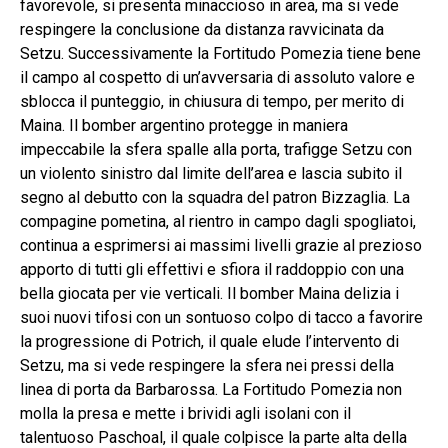
favorevole, si presenta minaccioso in area, ma si vede
respingere la conclusione da distanza ravvicinata da
Setzu. Successivamente la Fortitudo Pomezia tiene bene
il campo al cospetto di un’avversaria di assoluto valore e
sblocca il punteggio, in chiusura di tempo, per merito di
Maina. Il bomber argentino protegge in maniera
impeccabile la sfera spalle alla porta, trafigge Setzu con
un violento sinistro dal limite dell’area e lascia subito il
segno al debutto con la squadra del patron Bizzaglia. La
compagine pometina, al rientro in campo dagli spogliatoi,
continua a esprimersi ai massimi livelli grazie al prezioso
apporto di tutti gli effettivi e sfiora il raddoppio con una
bella giocata per vie verticali. Il bomber Maina delizia i
suoi nuovi tifosi con un sontuoso colpo di tacco a favorire
la progressione di Potrich, il quale elude l’intervento di
Setzu, ma si vede respingere la sfera nei pressi della
linea di porta da Barbarossa. La Fortitudo Pomezia non
molla la presa e mette i brividi agli isolani con il
talentuoso Paschoal, il quale colpisce la parte alta della