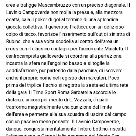
area e trafigge Mascambruzzo con un preciso diagonale. Il
Lavinio Campoverde non molla la presa e, alla mezzora
esatta, cala il poker di gol al termine di una splendida
giocata collettiva. Il generoso Fratticci, con un delizioso
colpo di tacco, favorisce l’inserimento sull’out di sinistra di
Rubino, che a sua volta scodella al centro dell’area un
cross con il classico contagiri per l’accorrente Maialetti. Il
centrocampista gialloverde si coordina alla perfezione,
incastra la sfera nell’angolino basso e si toglie la
soddisfazione, pur partendo dalla panchina, di iscrivere
anche il proprio nome nel registro dei marcatori. Poco
prima del triplice fischio si registra la sesta ed ultima rete
della gara. Il Time Sport Roma Garbatella accorcia le
distanze ancora per merito di L. Vazzala, il quale
trasforma magistralmente una punizione dal limite
dell’area e permette alla sua squadra di uscire dal campo
con un passivo meno pesante. Il Lavinio Campoverde,
dunque, conquista meritatamente l’intero bottino, riscatta