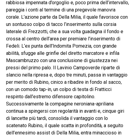
rabbiosa impennata d’orgoglio e, poco prima dell’intervallo,
pareggia i conti al termine di una pregevole manovra
corale. L’azione parte da Della Milia, il quale favorisce con
un sontuoso colpo di tacco l’inserimento sulla corsia
laterale di Frezzotti, che a sua volta guadagna il fondo e
crossa al centro dell’area per premiare l’inserimento di
Fedeli. L’ex punta dell’Indomita Pomezia, con grande
abilità, sfugge alle grinfie del diretto marcatore e infila
Mascambruzzo con una conclusione di giustezza nei
pressi del primo palo. Il Lavinio Campoverde riparte di
slancio nella ripresa e, dopo tre minuti, passa in vantaggio
per merito di Rubino, cinico a ribadire in fondo al sacco,
con un comodo tap-in, un colpo di testa di Fratticci
respinto dall’estremo difensore capitolino.
Successivamente la compagine neroniana-apriliana
continua a spingersi con regolarità in avanti e, cinque giri
di lancette più tardi, consolida il vantaggio con lo
scatenato Rubino, il quale scatta in profondità, a seguito
dell’ennesimo assist di Della Milia, entra minaccioso in